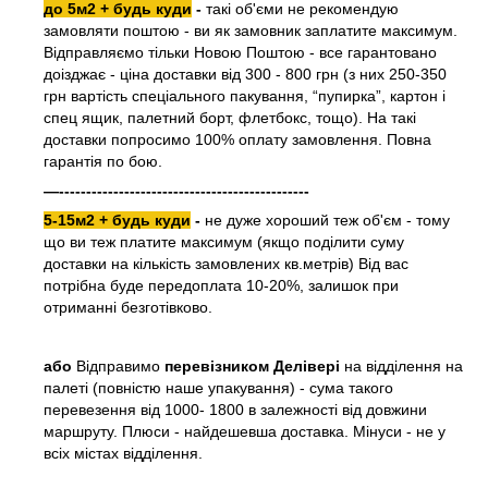
до 5м2 + будь куди
-
такі об'єми не рекомендую
замовляти поштою - ви як замовник заплатите максимум.
Відправляємо тільки Новою Поштою - все гарантовано
доізджає - ціна доставки від 300 - 800 грн (з них 250-350
грн вартість спеціального пакування, “пупирка”, картон і
спец ящик, палетний борт, флетбокс, тощо). На такі
доставки попросимо 100% оплату замовлення. Повна
гарантія по бою.
—----------------------------------------------
5-15м2 + будь куди
-
не дуже хороший теж об'єм - тому
що ви теж платите максимум (якщо поділити суму
доставки на кількість замовлених кв.метрів) Від вас
потрібна буде передоплата 10-20%, залишок при
отриманні безготівково.
або
Відправимо
перевізником Делівері
на відділення на
палеті (повністю наше упакування) - сума такого
перевезення від 1000- 1800 в залежності від довжини
маршруту. Плюси - найдешевша доставка. Мінуси - не у
всіх містах відділення.