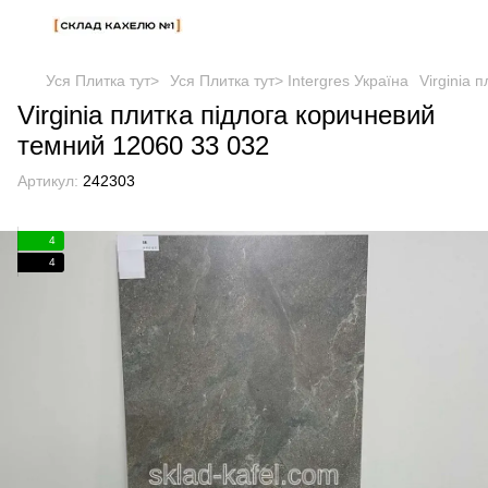
Уся Плитка тут>
Уся Плитка тут> Intergres Україна
Virginia 
Virginia плитка підлога коричневий
темний 12060 33 032
Артикул:
242303
4
4