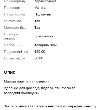
По матеріалу
Керамограніт
По поверхні
Матова
На що схожа
Під камінь
Ректифікат
Так
Морозостійка
Так
По формі
прямокутна
плиток
По товщині
Товщина 8мм
По довжині, см
120.00
По висоті, см
60.00
Опис
Матова практична поверхня
ідеально для фасадів, підлоги, стін ззовні та
всередині приміщень
Зверніть увагу - за рахунок некоректної передачі кольору