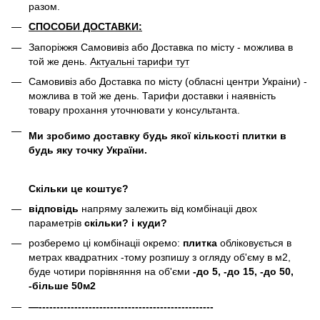
разом.
СПОСОБИ ДОСТАВКИ:
Запоріжжя Самовивіз або Доставка по місту - можлива в
той же день.
Актуальні тарифи тут
Самовивіз або Доставка по місту (обласні центри Украіни) -
можлива в той же день. Тарифи доставки і наявність
товару прохання уточнювати у консультанта.
Ми зробимо доставку будь якої кількості плитки в
будь яку точку України.
Скільки це коштує?
відповідь
напряму залежить від комбінаціі двох
параметрів
скільки? і куди?
розберемо ці комбінаціі окремо:
плитка
обліковується в
метрах квадратних -тому розпишу з огляду об'єму в м2,
буде чотири порівняння на об'єми
-до 5, -до 15, -до 50,
-більше 50м2
—-------------------------------------------------