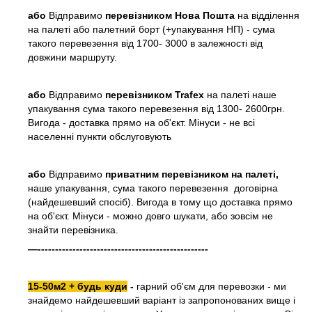
або
Відправимо
перевізником Нова Пошта
на відділення
на палеті або палетний борт (+упакування НП) - сума
такого перевезення від 1700- 3000 в залежності від
довжини маршруту.
або
Відправимо
перевізником Trafex
на палеті наше
упакування сума такого перевезення від 1300- 2600грн.
Вигода - доставка прямо на об'єкт. Мінуси - не всі
населенні пункти обслуговують
або
Відправимо
приватним перевізником на палеті,
наше упакування, сума такого перевезення договірна
(найдешевший спосіб). Вигода в тому що доставка прямо
на об'єкт. Мінуси - можно довго шукати, або зовсім не
знайти перевізника.
—-------------------------------------------------
15-50м2 + будь куди
-
гарний об'єм для перевозки - ми
знайдемо найдешевший варіант із запропонованих вище і