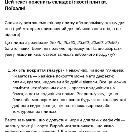
Цей текст пояснить складові якості плитки.
Поїхали!
Спочатку розглянемо стінову плитку або керамічну плитку для
стін (цей матеріал призначений для облицювання стін, а не
підлоги).
Це плитка з розмірами
25х40, 20х60, 23х60, 30х60, 30х90
і
багато інших. Вони, як правило, прямокутні. На що звертати
увагу, якщо ви хвилюєтеся за якість вибраного продукту?
Якість покриття глазурі -
Неважливо, чи вона глянцева,
чи матова — неякісне покриття може мати дефекти:
плями, крапки, недоливи або дрібні відколи. Все це можна
помітити неозброєним оком, - просто придивіться на
блиск, а потім подивіться прямо. Зверніть увагу, що на
білих або монохромних поверхнях будь-якого кольору такі
дефекти видно краще, ніж на різнокольорових або
текстурованих плитках.
Варто зазначити, що є допустимі норми для таких дефектів —
навіть у плитці 1 сорту. Виробники зазначають, що якщо
дефект не видно з відстані 1,5 метра, він вважається