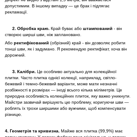
допустимим. В іншому випадку — це брак і підлягає
рекламації.
2. Обробка краю.
Край буває або
штампований
- він
створює ширші шви, ніж заплановано.
Або
ректифікований
(обрізний) край - він дозволяє робити
тонші шви, як і задумано. Я рекомендую ректифікат, хоча він
дорожчий.
3. Калібри.
Це особливо актуально для колекційної
плитки. Часто плитка однієї колекції, наприклад, світло-
бежевий і темно-бежевий варіанти, може мати незначні
розбіжності в розмірах — іноді всього кілька міліметрів. Це
природна особливість колекційних плиток, яку важко уникнути.
Майстри зазвичай вирішують цю проблему, коригуючи шви —
роблять їх трохи ширшими або вужчими, щоб компенсувати
різницю.
4. Геометрія та кривизна.
Майже вся плитка (99,9%) має
певну кривизну. У деяких фабрик вона мінімальна, у деяких —