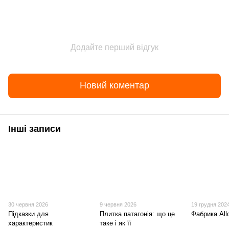
Додайте перший відгук
Новий коментар
Інші записи
30 червня 2026
9 червня 2026
19 грудня 202
Підказки для
Плитка патагонія: що це
Фабрика All
характеристик
таке і як її